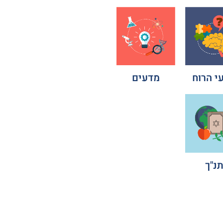
י הרוח
מדעים
נ"ך