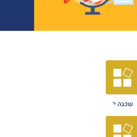
שכבה י'