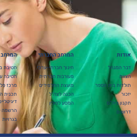
אודות
המרחב החברתי
המרחב ה
דבר המנהל
חינוך חברתי-ערכי
חטיבת בי
הצוות
מעורבות חברתית
חטיבה על
תולדות בית הספר
מועצת התלמידים
מרכז פל"
יזכור
הכנה לצה"ל
תכנית ה
דיגיטליים
תקנון ביה"ס
המסע לפולין
הרשמה ל
דרושים
בגרויות