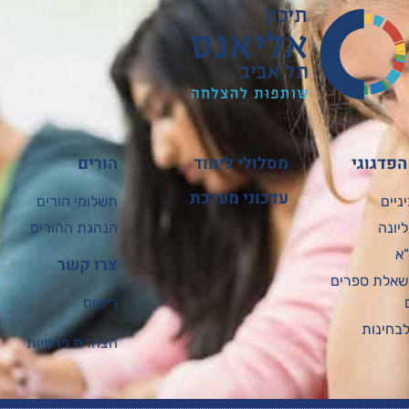
פדגוגי
מסלולי לימוד
הורים
עדכוני מערכת
ניים
תשלומי הורים
יונה
הנהגת ההורים
א
צרו קשר
שאלת ספרים
רישום
בחינות
הצהרת פרטיות