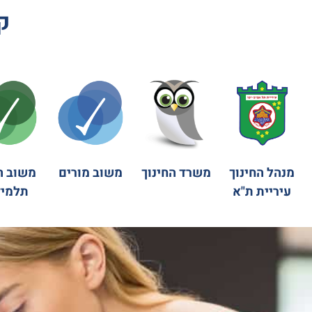
ק
מנהל החינוך
משרד החינוך
משוב מורים
משוב ה
עיריית ת"א
תלמיד