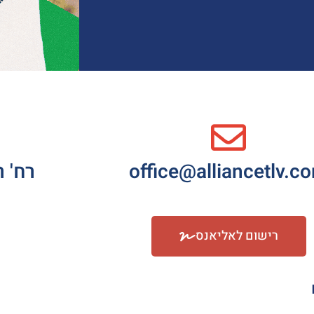
office@alliancetlv.c
רח' רדינ
רישום לאליאנס