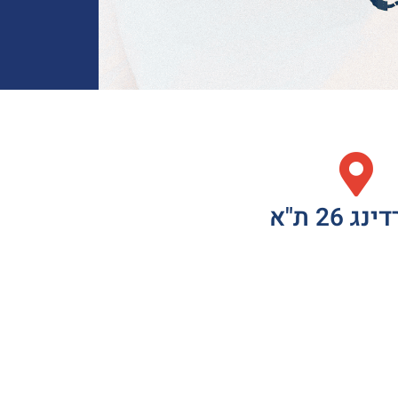
ג 26 ת"א