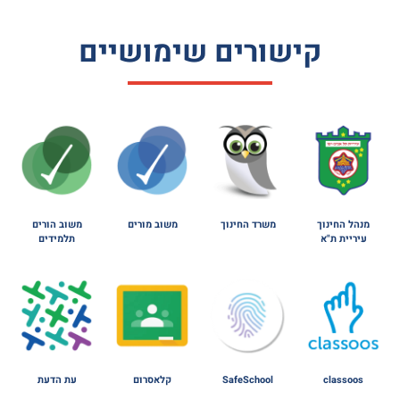
קישורים שימושיים
מנהל החינוך
משרד החינוך
משוב מורים
משוב הורים
עיריית ת"א
תלמידים
classoos
SafeSchool
קלאסרום
עת הדעת