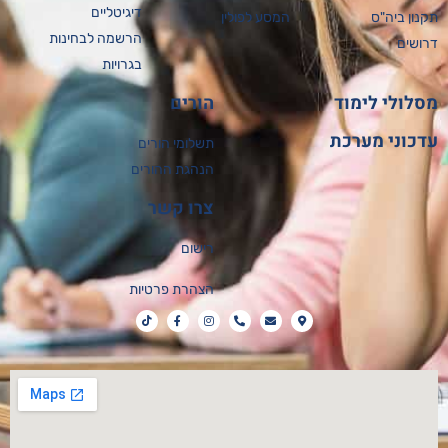
דיגיטליים
נון ביה"ס
המסע לפולין
הרשמה לבחינות
ושים
בגרויות
לולי לימוד
הורים
כוני מערכת
תשלומי הורים
הנהגת ההורים
צרו קשר
רישום
הצהרת פרטיות