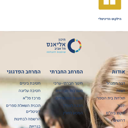
הילקוט הדיגיטלי
דות
המרחב החברתי
המרחב הפדגוגי
ר המנהל
חינוך חברתי-ערכי
חטיבת ביניים
וות
מעורבות חברתית
חטיבה עליונה
לדות בית הספר
מועצת התלמידים
מרכז פל"א
כור
הכנה לצה"ל
תכנית השאלת ספרים
דיגיטליים
נון ביה"ס
המסע לפולין
הרשמה לבחינות
ושים
בגרויות