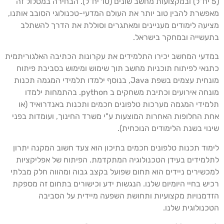
(5 יח"ל) ובמקצועות מחשב שונים (10 יח"ל). הבחירה במסלול זה
פשרת להבין טוב יותר את העולם המדעי-טכנולוגי הסובב אותנו,
יעה לימודים מעניינים ומאתגרים וסוללת את הדרך להשתלב
עשייה ובמחקר בישראל.
דעי המחשב יכירו התלמידים את עקרונות הכתיבה האלגוריתמית
נאי לפיתוח תוכניות מחשב תוך שימוש ומימוש בסביבת פיתוח
מונחית עצמים בשפת Java, בנוסף ילמדו תלמידי המגמה תכנות
מונחה אירועים וכתיבת משחקים ב python. בהתמחות ילמדו
מידי המגמה מערכות טלפונים חכמים ותכנות באנדרואיד (או
ת החלופות האחרות המוצעות ע"י משרד החינוך, ועומדות בפני
נוי בשנת הלימודים הנוכחית).
מוד תכנות טלפונים חכמים בתיכון הוא צעד חשוב המקנה יתרון
למידים בעידן הטכנולוגיה המתקדמת. הפיתוח של אפליקציות
כשירים ניידים הוא תחום שפועל בקצב גבוה ומהווה חלק מבלתי
יש בחיי היומיום שלנו. הנגשות ידע וכישורים בתחום זה מספקת
דמנויות מקצועיות ותחושת השפעה מיידית על הסביבה
כנולוגית שלנו.