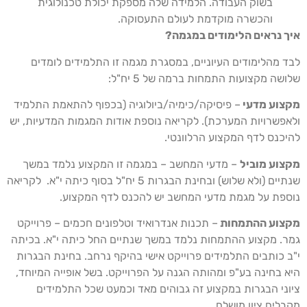
בשוק העבודה. הלמידה שלה מספקת יכולת טכנולוגית
והכשרה מוקדמת לעולם התעסוקה.
ך נראים הלימודים במגמה?
ד מהלימודים העיוניים, במסגרת מגמה זו התלמידים לומדים
ושה מקצועות התמחות ברמה של 5 יח"ל:
צוע מדעי
– פיסיקה/כימיה/ביולוגיה (בכפוף להתאמת התלמיד
אפשרויות המערכת). לקריאה נוספת אודות המגמות המדעיות, יש
יכנס לדף המקצוע הרלוונטי.
צוע מוביל
– מדעי המחשב – במגמה זו המקצוע נלמד במשך
שנתיים (ולא שלוש) ובחינת הבגרות 5 יח"ל בסוף כיתה י"א. לקריאה
ספת על מגמת מדעי המחשב יש להכנס לדף המקצוע.
צוע ההתמחות
– תכנות אנדרואיד וטלפונים חכמים – פרוייקט
ר. מקצוע ההתמחות נלמד במשך שנתיים החל כיתה י"א. בכיתה
ב כותבים התלמידים פרוייקט אישי בהיקף נרחב. בחינת הבגרות
א בחינה בע"פ ומהותה הגנה על הפרוייקט. בשל אופייה המיוחד,
וני הבגרות במקצוע זה גבוהים מאד וכמעט שכל התלמידים
בלים ציון מושלם