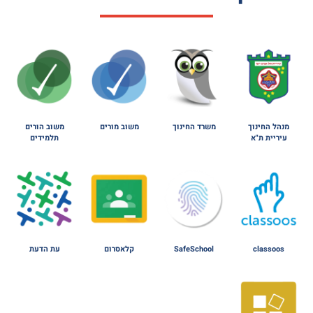
מנהל החינוך
משרד החינוך
משוב מורים
משוב הורים
עיריית ת"א
תלמידים
classoos
SafeSchool
קלאסרום
עת הדעת