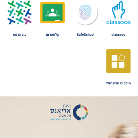
classoos
SafeSchool
קלאסרום
עת הדעת
הילקוט הדיגיטלי