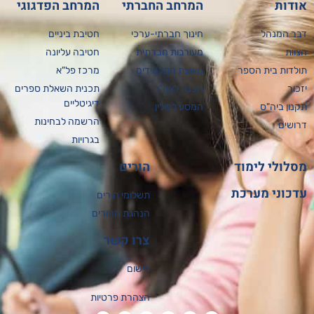
אודות
המרחב החברתי
המרחב הפדגוגי
דבר המנהל
חינוך חברתי-ערכי
חטיבת ביניים
הצוות
מעורבות חברתית
חטיבה עליונה
תולדות בית הספר
מועצת התלמידים
מרכז פל"א
יזכור
הכנה לצה"ל
תכנית השאלת ספרים
דיגיטליים
תקנון ביה"ס
המסע לפולין
הרשמה לבחינות
דרושים
בגרויות
מסלולי לימוד
הורים
עדכוני מערכת
תשלומי הורים
הנהגת ההורים
צרו קשר
רישום
הצהרת פרטיות