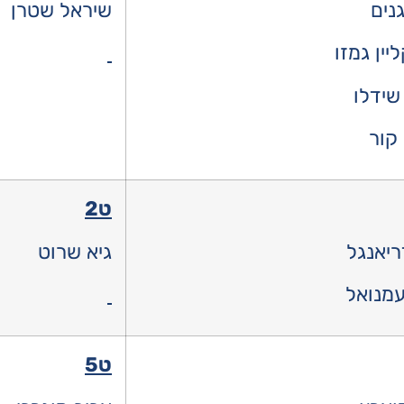
גנים
שיראל שטרן
יין גמזו
שידלו
קור
ט2
ריאנגל
גיא שרוט
מנואל
ט5