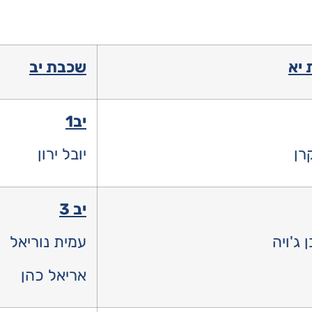
יא
שכבת יב
יב1
רן
יובל ירון
יב 3
 ג'ויה
עמית נוריאל
אריאל כהן