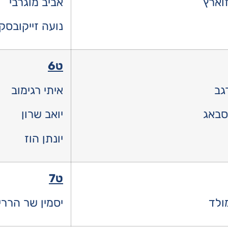
זוארץ
אביב מוגרבי
נועה זייקובסקי
ט6
גב
איתי רגימוב
 סבאג
יואב שרון
יונתן הוז
ט7
ולד
יסמין שר הררי