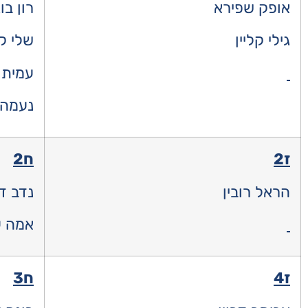
אופק שפירא
רון בו
גילי קליין
שלי קל
עמית 
נעמה 
ז2
ח2
הראל רובין
נדב ד
אמה ע
ז4
ח3