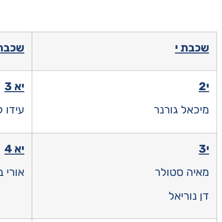
שכבת י
שכבת 
י2
יא 3
מיכאל גורנר
עידו ק
י3
יא 4
מאיה סטולר
אורי בן
דן נוריאל