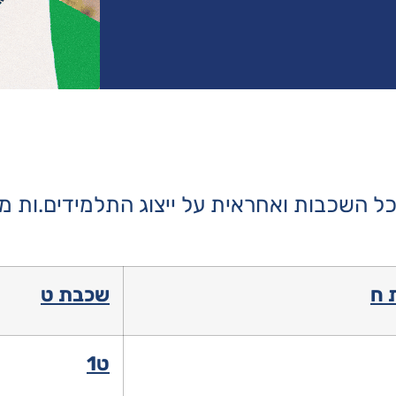
 השכבות ואחראית על ייצוג התלמידים.ות מו
 ח
שכבת ט
ט1