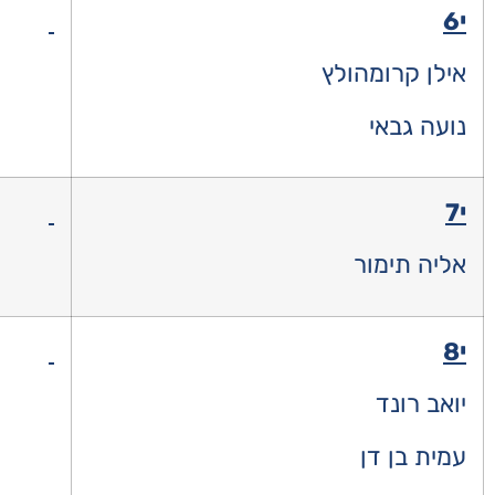
י6
אילן קרומהולץ
נועה גבאי
י7
אליה תימור
י8
יואב רונד
עמית בן דן