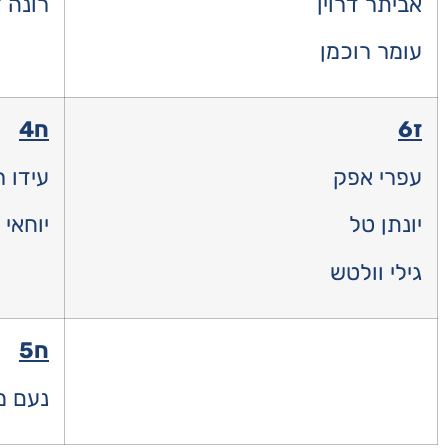
אביתר דרוין
רונה 
עומר רוכמן
ז6
ח4
עפרי אפק
עידו ר
יונתן טל
יוחאי
גילי וולטש
ח5
נעם מ