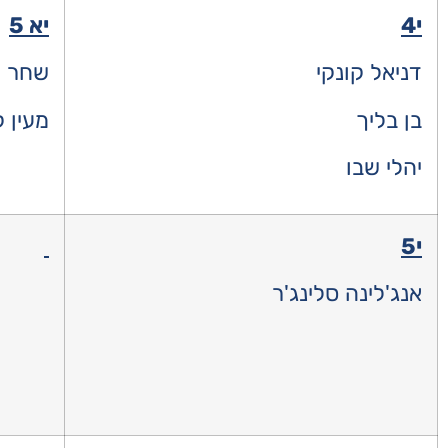
י4
יא 5
דניאל קונקי
שחר ד
בן בליך
מעין ק
יהלי שבו
י5
אנג'לינה סלינג'ר