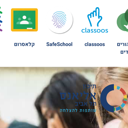
ורים
classoos
SafeSchool
קלאסרום
ים