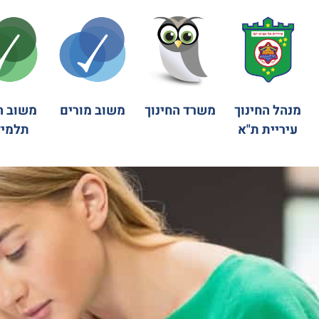
מנהל החינוך
משרד החינוך
משוב מורים
משוב ה
עיריית ת"א
תלמיד