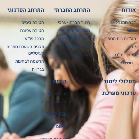
דות
המרחב החברתי
המרחב הפדגוגי
ר המנהל
חינוך חברתי-ערכי
חטיבת ביניים
וות
מעורבות חברתית
חטיבה עליונה
לדות בית הספר
מועצת התלמידים
מרכז פל"א
כור
הכנה לצה"ל
תכנית השאלת ספרים
דיגיטליים
נון ביה"ס
המסע לפולין
הרשמה לבחינות
ושים
בגרויות
לולי לימוד
הורים
כוני מערכת
תשלומי הורים
הנהגת ההורים
צרו קשר
רישום