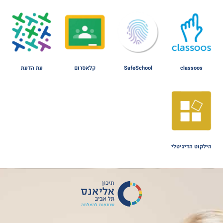
classoos
SafeSchool
קלאסרום
עת הדעת
הילקוט הדיגיטלי