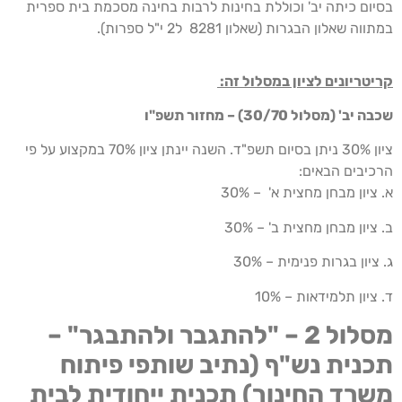
בסיום כיתה יב' וכוללת בחינות לרבות בחינה מסכמת בית ספרית
במתווה שאלון הבגרות (שאלון 8281 ל2 י"ל ספרות).
קריטריונים לציון במסלול זה:
שכבה יב' (מסלול 30/70) – מחזור תשפ"ו
ציון 30% ניתן בסיום תשפ"ד. השנה יינתן ציון 70% במקצוע על פי
הרכיבים הבאים:
א. ציון מבחן מחצית א' – 30%
ב. ציון מבחן מחצית ב' – 30%
ג. ציון בגרות פנימית – 30%
ד. ציון תלמידאות – 10%
מסלול 2 – "להתגבר ולהתבגר" –
תכנית נש"ף (נתיב שותפי פיתוח
משרד החינוך) תכנית ייחודית לבית