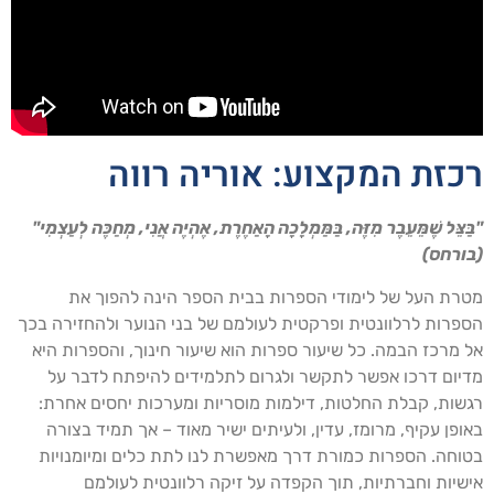
רכזת המקצוע: אוריה רווה
"בַּצֵּל שֶׁמֵּעֵבֶר מִזֶּה, בַּמַּמְלָכָה הָאַחֶרֶת, אֶהְיֶה אֲנִי, מְחַכֶּה לְעַצְמִי"
(בורחס)
מטרת העל של לימודי הספרות בבית הספר הינה להפוך את
הספרות לרלוונטית ופרקטית לעולמם של בני הנוער ולהחזירה בכך
אל מרכז הבמה. כל שיעור ספרות הוא שיעור חינוך, והספרות היא
מדיום דרכו אפשר לתקשר ולגרום לתלמידים להיפתח לדבר על
רגשות, קבלת החלטות, דילמות מוסריות ומערכות יחסים אחרת:
באופן עקיף, מרומז, עדין, ולעיתים ישיר מאוד – אך תמיד בצורה
בטוחה. הספרות כמורת דרך מאפשרת לנו לתת כלים ומיומנויות
אישיות וחברתיות, תוך הקפדה על זיקה רלוונטית לעולמם