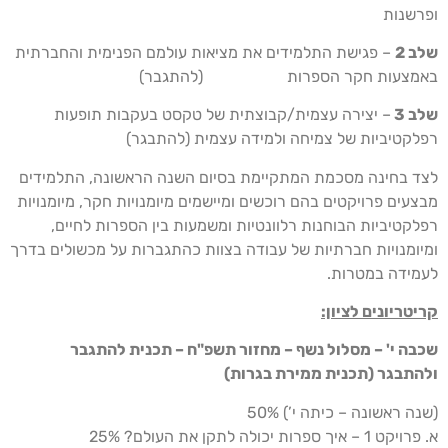
ופרשנות
שלב 2
– פגישת התלמידים את מציאות עולמם הפנימית והחברתית
באמצעות חקר הספרות (להתגבר)
שלב 3
– יצירה עצמית/קבוצתית של טקסט בעקבות תופעות
רפלקטיביות של צמיחה ולמידה עצמית (להתבגר)
לצד בחינה מסכמת המתקיימת בסיום השנה הראשונה, התלמידים
מבצעים פרויקטים בהם רוכשים ומיישמים מיומנויות חקר, מיומנויות
רפלקטיביות הבוחנות רלוונטיות ומשמעות בין הספרות לחיים,
ומיומנויות חברתיות של עבודה בצוות כהתגברות על מכשולים בדרך
לעמידה במטרות.
קריטריונים לציון:
שכבה י' – מסלול נשף – מחזור תשפ"ח – תכנית להתגבר
ולהתבגר (תכנית ממירת בגרות)
(שנה ראשונה – כיתה י’) 50%
א. פרויקט 1 – איך ספרות יכולה לתקן את העולם? 25%