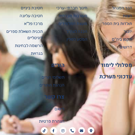
דבר המנהל
חינוך חברתי-ערכי
חטיבת ביניים
הצוות
מעורבות חברתית
חטיבה עליונה
תולדות בית הספר
מועצת התלמידים
מרכז פל"א
יזכור
הכנה לצה"ל
תכנית השאלת ספרים
דיגיטליים
תקנון ביה"ס
המסע לפולין
הרשמה לבחינות
דרושים
בגרויות
מסלולי לימוד
הורים
עדכוני מערכת
תשלומי הורים
הנהגת ההורים
צרו קשר
רישום
הצהרת פרטיות