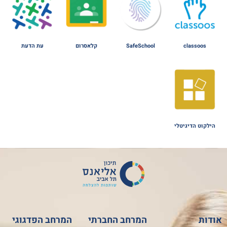
classoos
SafeSchool
קלאסרום
עת הדעת
הילקוט הדיגיטלי
אודות
המרחב החברתי
המרחב הפדגוגי