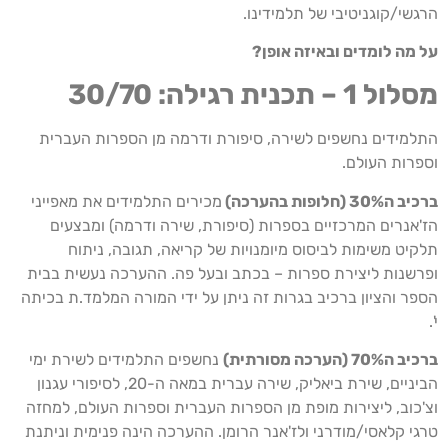
הרגשי/קוגניטיבי של תלמידינו.
על מה לומדים ובאיזה אופן?
מסלול 1 – תכנית רגילה: 30/70
התלמידים נחשפים לשירה, סיפורת ודרמה מן הספרות העברית
וספרות העולם.
ברכיב ה30% (חלופות בהערכה)
מכירים התלמידים את מאפייני
הז'אנרים המרכזיים בספרות (סיפורת, שירה ודרמה) ומבצעים
תלקיט משימות לביסוס מיומנויות של קריאה, תגובה, ניתוח
ופרשנות ליצירת ספרות – בכתב ובעל פה. ההערכה נעשית בבית
הספר והציון ברכיב בגרות זה ניתן על ידי המורה המלמד.ת בכיתה
י'.
ברכיב ה70% (הערכה מסורתית)
נחשפים התלמידים לשירת ימי
הביניים, שירת ביאליק, שירה עברית במאה ה-20, לסיפורי עגנון
וצ'כוב, ליצירות מופת מן הספרות העברית וספרות העולם, למחזה
טרגי קלאסי/מודרני ולז'אנר הרומן. ההערכה הינה פנימית וניתנת