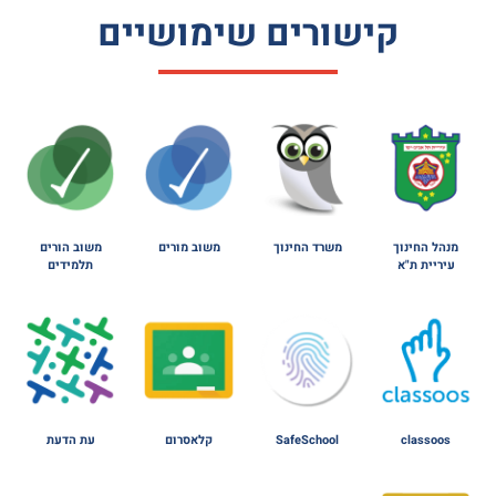
קישורים שימושיים
מנהל החינוך
משרד החינוך
משוב מורים
משוב הורים
עיריית ת"א
תלמידים
classoos
SafeSchool
קלאסרום
עת הדעת