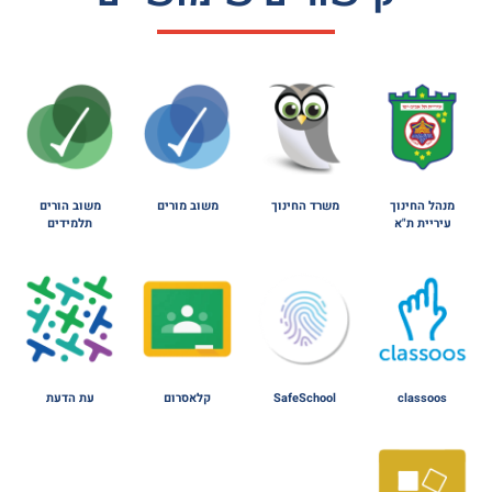
מנהל החינוך
משרד החינוך
משוב מורים
משוב הורים
עיריית ת"א
תלמידים
classoos
SafeSchool
קלאסרום
עת הדעת