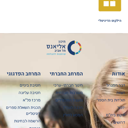
הילקוט הדיגיטלי
דות
המרחב החברתי
המרחב הפדגוגי
ר המנהל
חינוך חברתי-ערכי
חטיבת ביניים
וות
מעורבות חברתית
חטיבה עליונה
לדות בית הספר
מועצת התלמידים
מרכז פל"א
כור
הכנה לצה"ל
תכנית השאלת ספרים
דיגיטליים
נון ביה"ס
המסע לפולין
הרשמה לבחינות
ושים