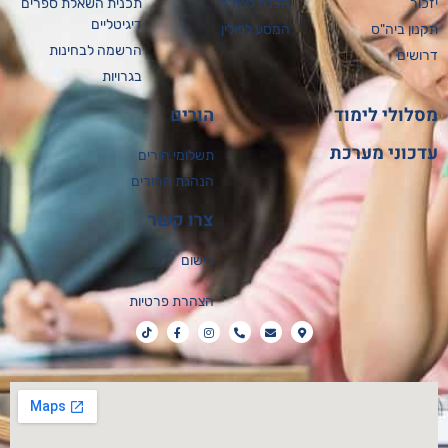
יזכור
הכנה לצה"ל
תכנית השאלת ספרים
דיגיטליים
תקנון ביה"ס
המסע לפולין
הרשמה לבחינות
דרושים
בגרויות
מסלולי לימוד
הורים
עדכוני מערכת
תשלומי הורים
הנהגת ההורים
צרו קשר
רישום
הצהרת פרטיות