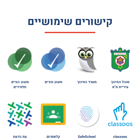
קישורים שימושיים
מנהל החינוך
משרד החינוך
משוב מורים
משוב הורים
עיריית ת"א
תלמידים
classoos
SafeSchool
קלאסרום
עת הדעת