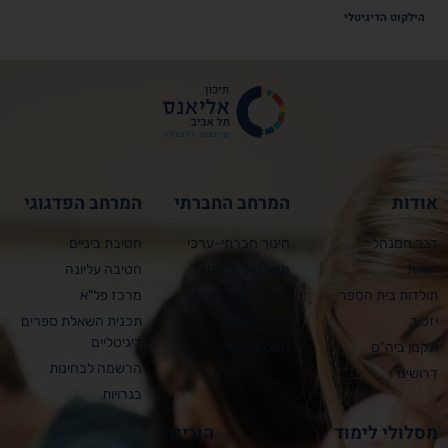
הילקוט הדיגיטלי
אודות
המרחב החברתי
המרחב הפדגוגי
דבר המנהל
חינוך חברתי-ערכי
חטיבת ביניים
הצוות
מעורבות חברתית
חטיבה עליונה
תולדות בית הספר
מועצת התלמידים
מרכז פל"א
יזכור
הכנה לצה"ל
תכנית השאלת ספרים
דיגיטליים
תקנון ביה"ס
המסע לפולין
הרשמה לבחינות
דרושים
בגרויות
מסלולי לימוד
הורים