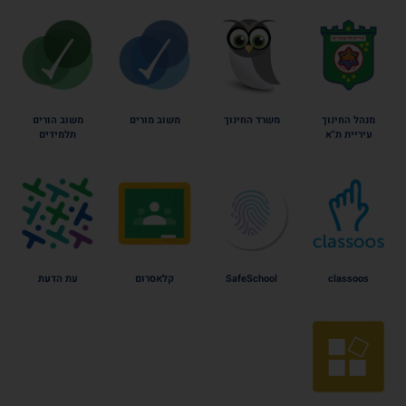
מנהל החינוך
משרד החינוך
משוב מורים
משוב הורים
עיריית ת"א
תלמידים
classoos
SafeSchool
קלאסרום
עת הדעת